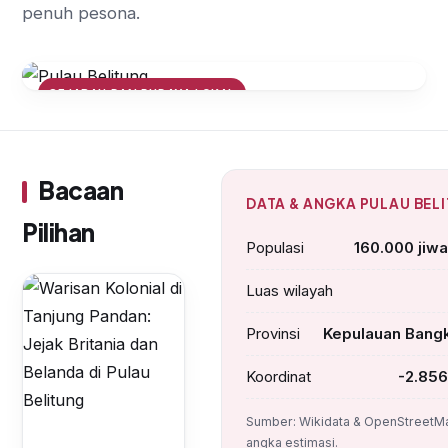
penuh pesona.
SEJARAH DAN BUDAYA LOKAL
Warisan Kolonial di Tanjung
Pandan: Jejak Britania dan
Belanda di Pulau Belitung
Bacaan
DATA & ANGKA PULAU BEL
Pilihan
Populasi
160.000 jiwa
Luas wilayah
Provinsi
Kepulauan Bangk
Koordinat
-2.856
Sumber: Wikidata & OpenStreetMa
angka estimasi.